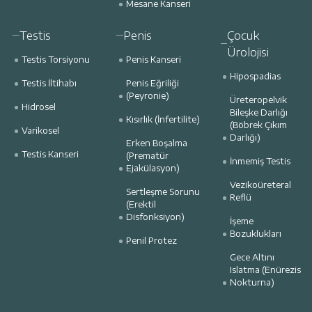
Mesane Kanseri
Testis
Penis
Çocuk
Ürolojisi
Testis Torsiyonu
Penis Kanseri
Hipospadias
Testis İltihabı
Penis Eğriliği
(Peyronie)
Üreteropelvik
Hidrosel
Bileşke Darlığı
Kısırlık (İnfertilite)
(Böbrek Çıkım
Varikosel
Darlığı)
Erken Boşalma
Testis Kanseri
(Prematür
İnmemiş Testis
Ejakülasyon)
Vezikoüreteral
Sertleşme Sorunu
Reflü
(Erektil
Disfonksiyon)
İşeme
Bozuklukları
Penil Protez
Gece Altını
Islatma (Enürezis
Nokturna)