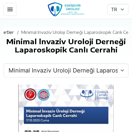
iyetler
Minimal lnvaziv Uroloji Derneği Laparoskopik Canlı Cerr
Minimal lnvaziv Uroloji Derneği
Laparoskopik Canlı Cerrahi